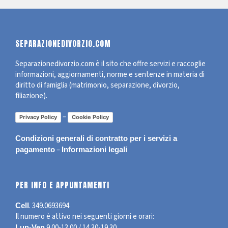
SEPARAZIONEDIVORZIO.COM
Separazionedivorzio.com è il sito che offre servizi e raccoglie
informazioni, aggiornamenti, norme e sentenze in materia di
diritto di famiglia (matrimonio, separazione, divorzio,
filiazione).
–
Privacy Policy
Cookie Policy
Condizioni generali di contratto per i servizi a
–
pagamento
Informazioni legali
PER INFO E APPUNTAMENTI
.
349.0693694
Cell
Il numero è attivo nei seguenti giorni e orari:
9.00-13.00 / 14.30-19.30
Lun-Ven