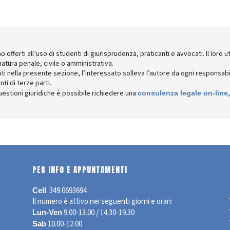
o offerti all’uso di studenti di giurisprudenza, praticanti e avvocati. Il lor
atura penale, civile o amministrativa.
uti nella presente sezione, l’interessato solleva l’autore da ogni responsab
ti di terze parti.
questioni giuridiche è possibile richiedere una
consulenza legale on-line
PER INFO E APPUNTAMENTI
.
349.0693694
Cell
Il numero è attivo nei seguenti giorni e orari:
9.00-13.00 / 14.30-19.30
Lun-Ven
10.00-12.00
Sab